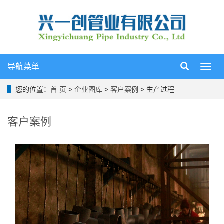
导航菜单
导
航
菜
您的位置：
首 页
>
企业图库
>
客户案例
> 生产过程
单
客户案例