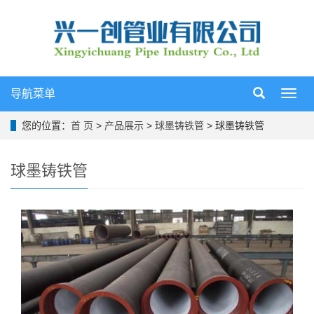
导航菜单
导
航
菜
您的位置：
首 页
>
产品展示
>
球墨铸铁管
> 球墨铸铁管
单
球墨铸铁管