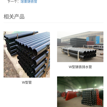
下一个：
球墨铸铁管
相关产品
W型铸铁排水管
W型管