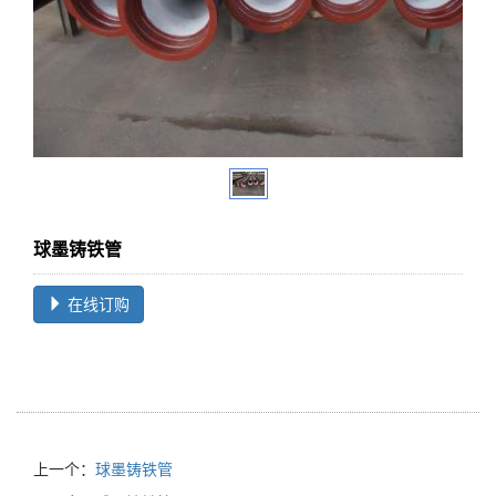
球墨铸铁管
在线订购
上一个：
球墨铸铁管