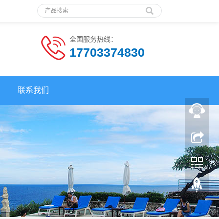
全国服务热线：
17703374830
联系我们