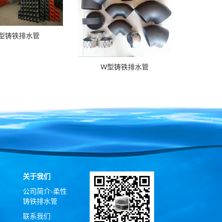
型铸铁排水管
W型铸铁排水管
关于我们
公司简介-柔性
铸铁排水管
联系我们