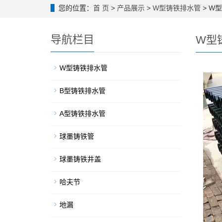
您的位置：
首 页
>
产品展示
>
W型铸铁排水管
> W
导航栏目
W型
W型铸铁排水管
B型铸铁排水管
A型铸铁排水管
球墨铸铁管
球墨铸铁井盖
哈夫节
地漏